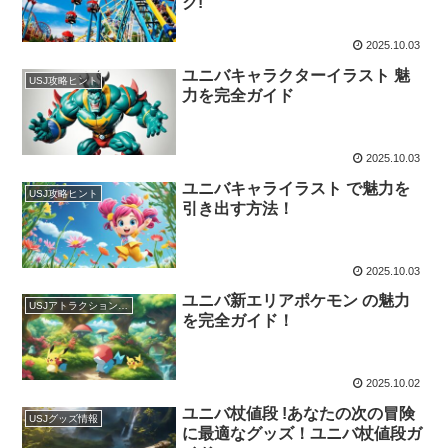
ク!
2025.10.03
ユニバキャラクターイラスト 魅
USJ攻略ヒント
力を完全ガイド
2025.10.03
ユニバキャライラスト で魅力を
USJ攻略ヒント
引き出す方法！
2025.10.03
ユニバ新エリアポケモン の魅力
USJアトラクション紹介
を完全ガイド！
2025.10.02
ユニバ杖値段 !あなたの次の冒険
USJグッズ情報
に最適なグッズ！ユニバ杖値段ガ